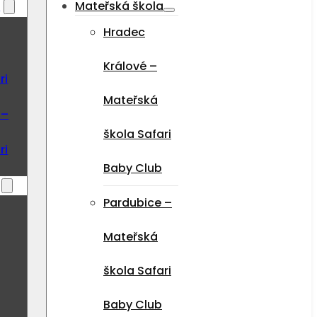
a
Mateřská škola
Hradec
Králové –
ri
Mateřská
 –
škola Safari
ri
Baby Club
Pardubice –
Mateřská
škola Safari
Baby Club