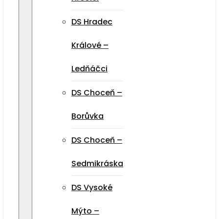
DS Hradec
Králové –
Ledňáčci
DS Choceň –
Borůvka
DS Choceň –
Sedmikráska
DS Vysoké
Mýto –