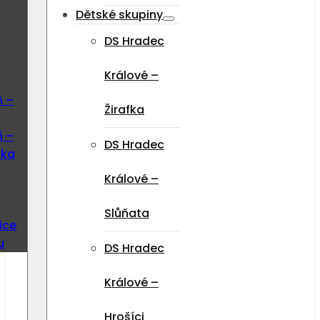
Dětské skupiny
DS Hradec
Králové –
ň –
Žirafka
ň –
DS Hradec
ska
Králové –
Slůňata
ice
u
DS Hradec
Králové –
Hrošíci