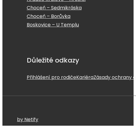
Choceň – Sedmikráska
Choceň – Borůvka
Boskovice – U Templu
Důležité odkazy
Přihlášení pro rodiče
Kariéra
Zásady ochrany o
by Netify