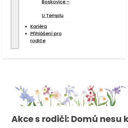
Boskovice –
U Templu
Kariéra
Přihlášení pro
rodiče
Akce s rodiči: Domů nesu 