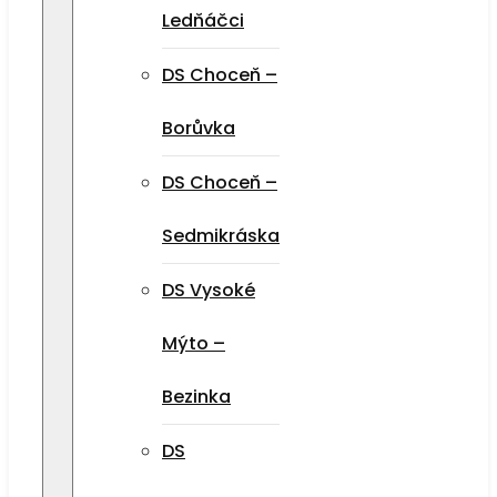
Ledňáčci
DS Choceň –
Borůvka
DS Choceň –
Sedmikráska
DS Vysoké
Mýto –
Bezinka
DS