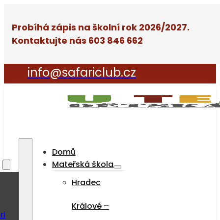
Probíhá zápis na školní rok 2026/2027.
Kontaktujte nás 603 846 662
info@safariclub.cz
Domů
a
Mateřská škola
Hradec
Králové –
ri