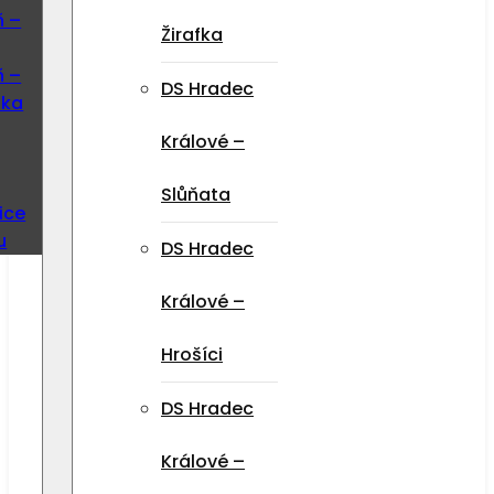
ň –
Žirafka
ň –
DS Hradec
ska
Králové –
Slůňata
ice
u
DS Hradec
Králové –
Hrošíci
DS Hradec
Králové –