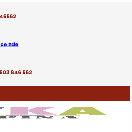
846662
íce zde
 603 846 662