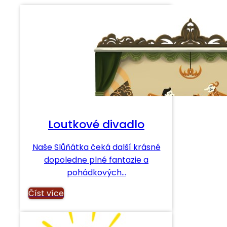
Loutkové divadlo
Naše Slůňátka čeká další krásné
dopoledne plné fantazie a
pohádkových…
Číst více