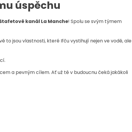
ému úspěchu
štafetově kanál La Manche
! Spolu se svým týmem
o jsou vlastnosti, které Ifču vystihují nejen ve vodě, ale 
cí.
srdcem a pevným cílem. Ať už tě v budoucnu čeká jakákoli