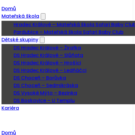
Domů
Mateřská škola
Hradec Králové – Mateřská škola Safari Baby Clu
Pardubice – Mateřská škola Safari Baby Club
Dětské skupiny
DS Hradec Králové – Žirafka
DS Hradec Králové – Slůňata
DS Hradec Králové – Hrošíci
DS Hradec Králové – Ledňáčci
DS Choceň – Borůvka
DS Choceň – Sedmikráska
DS Vysoké Mýto – Bezinka
DS Boskovice – U Templu
Kariéra
Domů