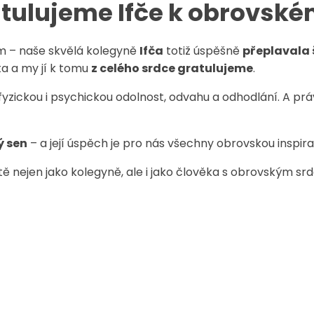
tulujeme Ifče k obrovsk
ým – naše skvělá kolegyně
Ifča
totiž úspěšně
přeplavala 
ta a my jí k tomu
z celého srdce gratulujeme
.
yzickou i psychickou odolnost, odvahu a odhodlání. A právě t
ý sen
– a její úspěch je pro nás všechny obrovskou inspira
i tě nejen jako kolegyně, ale i jako člověka s obrovským 