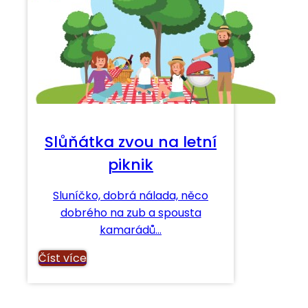
Slůňátka zvou na letní
piknik
Sluníčko, dobrá nálada, něco
dobrého na zub a spousta
kamarádů…
Číst více