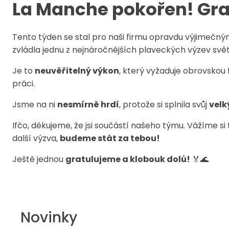
La Manche pokořen! Gra
Tento týden se stal pro naši firmu opravdu výjimečn
zvládla jednu z nejnáročnějších plaveckých výzev svě
Je to
neuvěřitelný výkon
, který vyžaduje obrovskou f
práci.
Jsme na ni
nesmírně hrdí
, protože si splnila svůj
velk
Ifčo, děkujeme, že jsi součástí našeho týmu. Vážíme s
další výzva,
budeme stát za tebou!
Ještě jednou
gratulujeme a klobouk dolů!
🏅🌊
Novinky