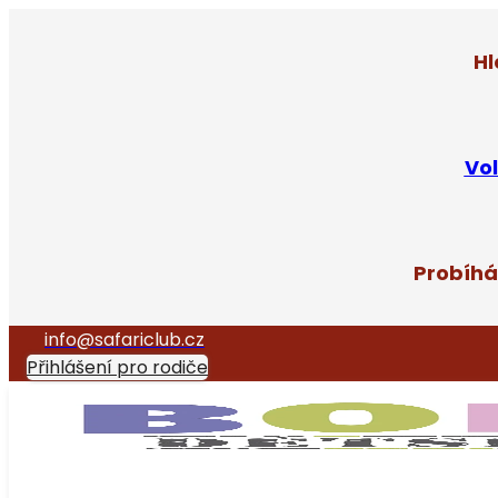
Hl
Vol
Probíhá
info@safariclub.cz
Přihlášení pro rodiče