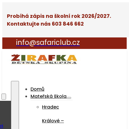
Probíhá zápis na školní rok 2026/2027.
Kontaktujte nás 603 846 662
info@safariclub.cz
Domů
a
Mateřská škola
Hradec
Králové –
ri