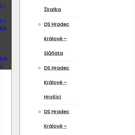
ň –
Žirafka
ň –
DS Hradec
ska
Králové –
Slůňata
ice
u
DS Hradec
Králové –
Hrošíci
DS Hradec
Králové –