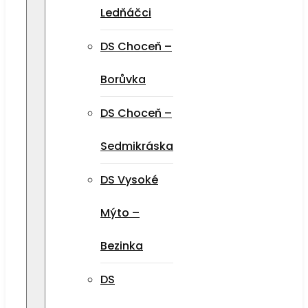
Ledňáčci
DS Choceň –
Borůvka
DS Choceň –
Sedmikráska
DS Vysoké
Mýto –
Bezinka
DS