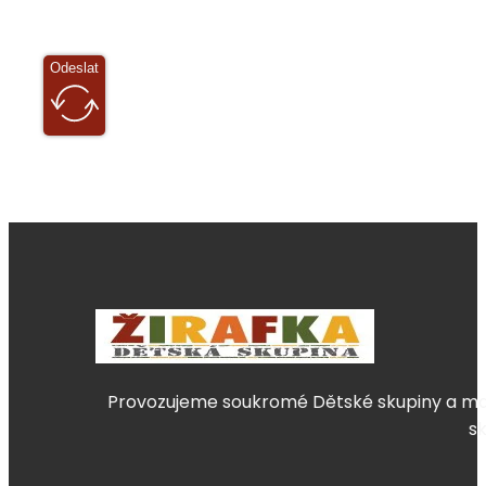
Odeslat
Provozujeme soukromé Dětské skupiny a mate
s