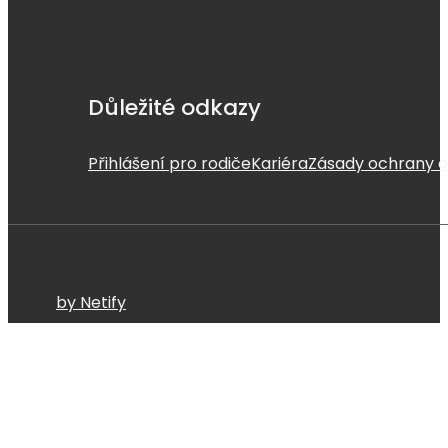
Důležité odkazy
Přihlášení pro rodiče
Kariéra
Zásady ochrany o
by Netify