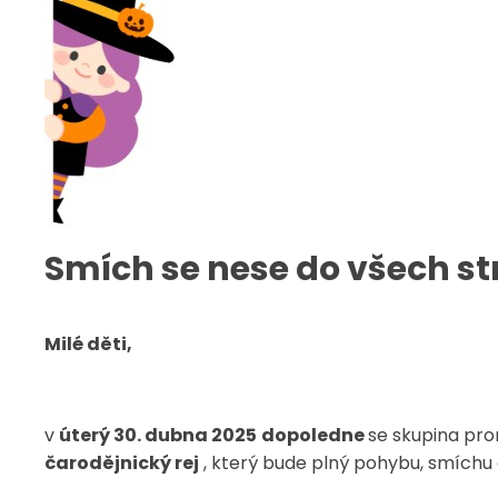
Smích se nese do všech st
Milé děti,
v
úterý 30. dubna 2025
dopoledne
se skupina pro
čarodějnický rej
, který bude plný pohybu, smíchu 