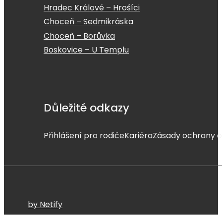
Hradec Králové – Hrošíci
Choceň – Sedmikráska
Choceň – Borůvka
Boskovice – U Templu
Důležité odkazy
Přihlášení pro rodiče
Kariéra
Zásady ochrany o
by Netify