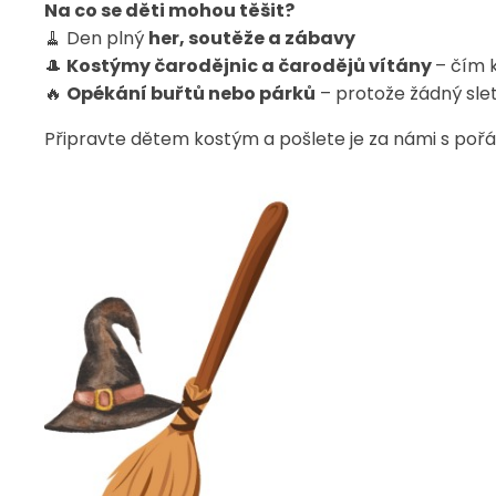
Na co se děti mohou těšit?
🧹 Den plný
her, soutěže a zábavy
🎩
Kostýmy čarodějnic a čarodějů vítány
– čím k
🔥
Opékání buřtů nebo párků
– protože žádný sle
Připravte dětem kostým a pošlete je za námi s pořá