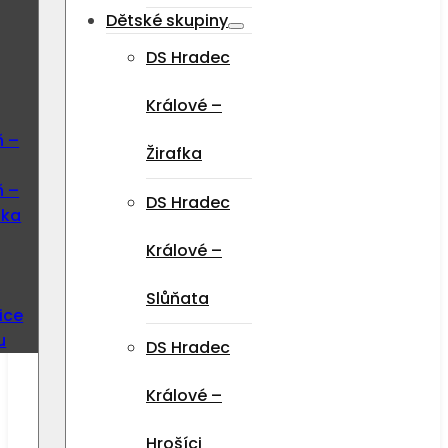
Dětské skupiny
DS Hradec
Králové –
ň –
Žirafka
ň –
DS Hradec
ska
Králové –
Slůňata
ice
u
DS Hradec
Králové –
Hrošíci