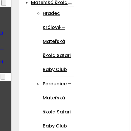
a
Mateřská škola
Hradec
Králové –
ri
Mateřská
 –
škola Safari
ri
Baby Club
Pardubice –
Mateřská
škola Safari
Baby Club