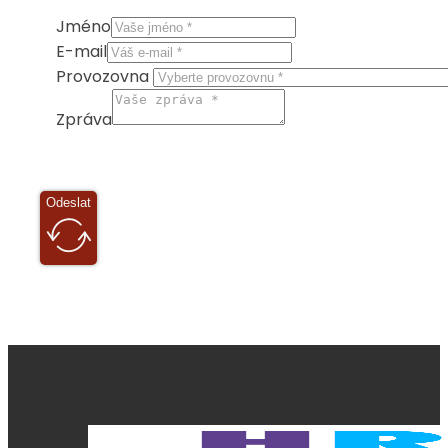
Jméno
E-mail
Provozovna
Zpráva
Odeslat