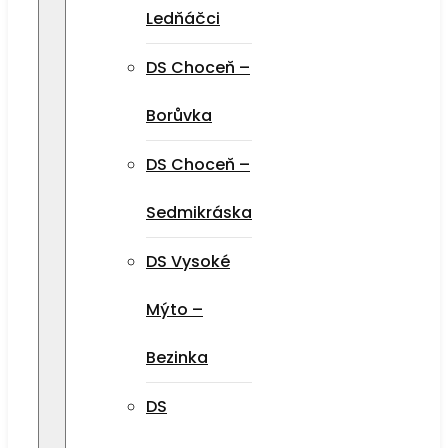
Ledňáčci
DS Choceň –
Borůvka
DS Choceň –
Sedmikráska
DS Vysoké
Mýto –
Bezinka
DS