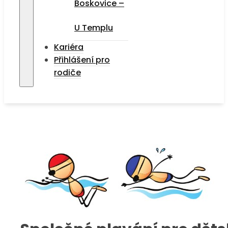
Boskovice –
U Templu
Kariéra
Přihlášení pro
rodiče