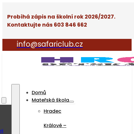
Probíhá zápis na školní rok 2026/2027.
Kontaktujte nás 603 846 662
info@safariclub.cz
Domů
a
Mateřská škola
Hradec
Králové –
ri