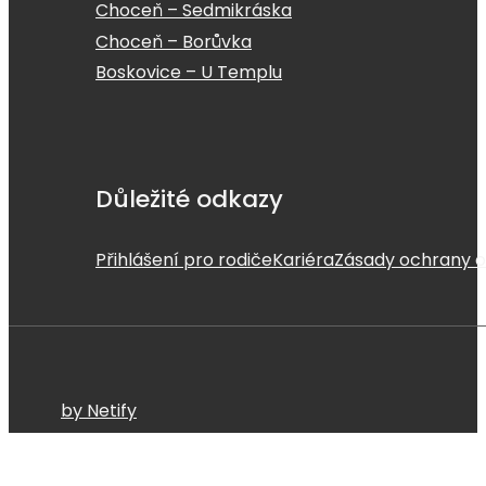
Choceň – Sedmikráska
Choceň – Borůvka
Boskovice – U Templu
Důležité odkazy
Přihlášení pro rodiče
Kariéra
Zásady ochrany o
by Netify