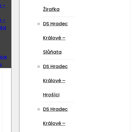
ň –
Žirafka
ň –
DS Hradec
ska
Králové –
Slůňata
ice
u
DS Hradec
Králové –
Hrošíci
DS Hradec
Králové –