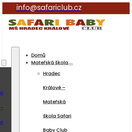
info@safariclub.cz
Domů
a
Mateřská škola
Hradec
Králové –
ri
Mateřská
 –
škola Safari
ri
Baby Club