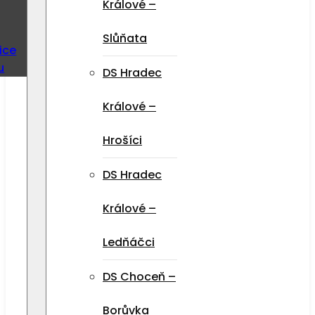
Králové –
Slůňata
ice
u
DS Hradec
Králové –
Hrošíci
DS Hradec
Králové –
Ledňáčci
DS Choceň –
Borůvka