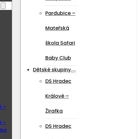
Pardubice –
Mateřská
škola Safari
Baby Club
Dětské skupiny
DS Hradec
Králové –
ň –
Žirafka
ň –
DS Hradec
ska