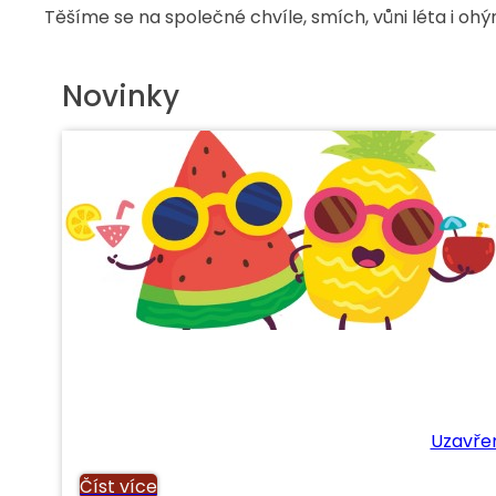
Těšíme se na společné chvíle, smích, vůni léta i o
Novinky
Uzavřen
Číst více