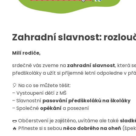
Zahradní slavnost: rozlo
Milí rodiče,
srdečně vás zveme na
zahradní slavnost
, která 
předškoláky a užít si příjemné letní odpoledne v př
🎈 Na co se můžete těšit:
– Vystoupení dětí z MŠ
– Slavnostní
pasování předškoláků na školáky
– Společné
opékání
a posezení
🌭 Občerstvení je zajištěno, uvítáme ale také
sladké
🔥 Přineste si s sebou
něco dobrého na oheň
(špeká