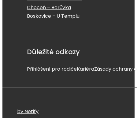
Choceň – Borůvka
Boskovice – U Templu
Důležité odkazy
Přihlášení pro rodiče
Kariéra
Zásady ochrany o
by Netify