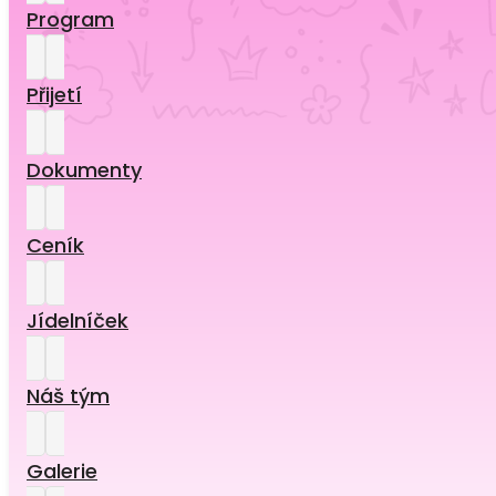
Program
Přijetí
Dokumenty
Ceník
Jídelníček
Náš tým
Galerie