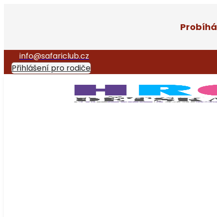
Probíhá
info@safariclub.cz
Přihlášení pro rodiče