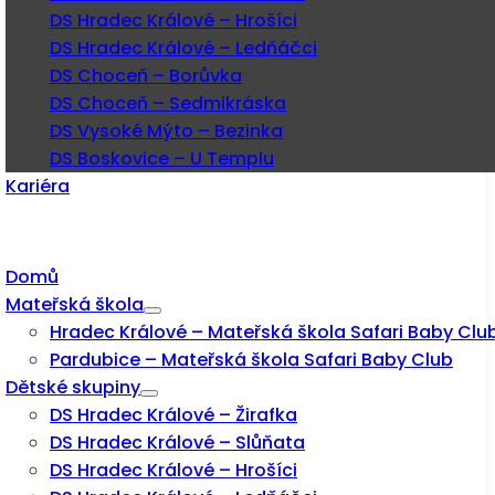
DS Hradec Králové – Hrošíci
DS Hradec Králové – Ledňáčci
DS Choceň – Borůvka
DS Choceň – Sedmikráska
DS Vysoké Mýto – Bezinka
DS Boskovice – U Templu
Kariéra
Domů
Mateřská škola
Hradec Králové – Mateřská škola Safari Baby Clu
Pardubice – Mateřská škola Safari Baby Club
Dětské skupiny
DS Hradec Králové – Žirafka
DS Hradec Králové – Slůňata
DS Hradec Králové – Hrošíci