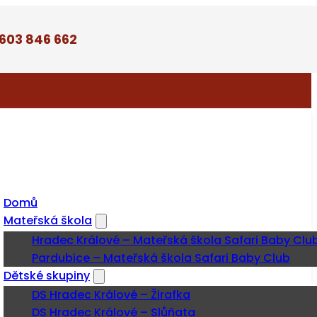
 603 846 662
Domů
Mateřská škola
Hradec Králové – Mateřská škola Safari Baby Clu
Pardubice – Mateřská škola Safari Baby Club
Dětské skupiny
DS Hradec Králové – Žirafka
DS Hradec Králové – Slůňata