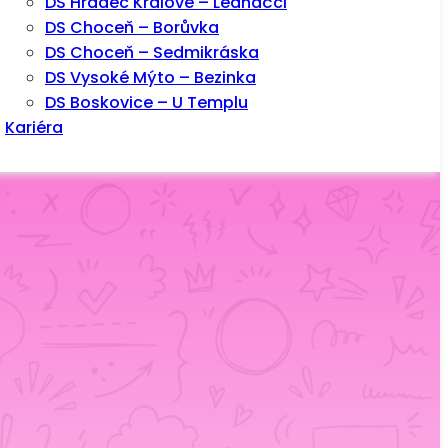
DS Hradec Králové – Ledňáčci
DS Choceň – Borůvka
DS Choceň – Sedmikráska
DS Vysoké Mýto – Bezinka
DS Boskovice – U Templu
Kariéra