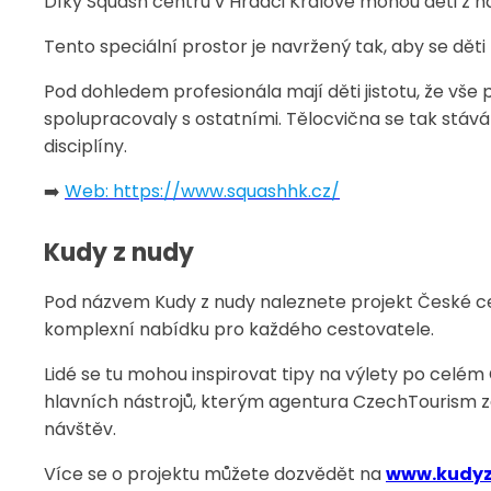
Díky Squash centru v Hradci Králové mohou děti z naš
Tento speciální prostor je navržený tak, aby se dět
Pod dohledem profesionála mají děti jistotu, že vše
spolupracovaly s ostatními. Tělocvična se tak stává
disciplíny.
➡️
Web: https://www.squashhk.cz/
Kudy z nudy
Pod názvem Kudy z nudy naleznete projekt České ce
komplexní nabídku pro každého cestovatele.
Lidé se tu mohou inspirovat tipy na výlety po celém 
hlavních nástrojů, kterým agentura CzechTourism 
návštěv.
Více se o projektu můžete dozvědět na
www.kudyz