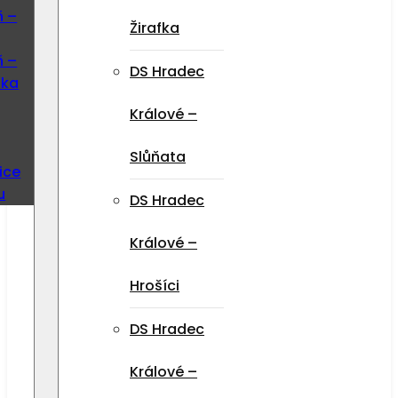
ň –
Žirafka
ň –
DS Hradec
ska
Králové –
Slůňata
ice
u
DS Hradec
Králové –
Hrošíci
DS Hradec
Králové –