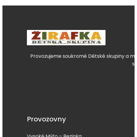
Provozujeme soukromé Dětské skupiny a mate
s
Provozovny
Vysoké Mýto – Bezinka