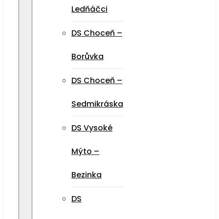
Ledňáčci
DS Choceň –
Borůvka
DS Choceň –
Sedmikráska
DS Vysoké
Mýto –
Bezinka
DS