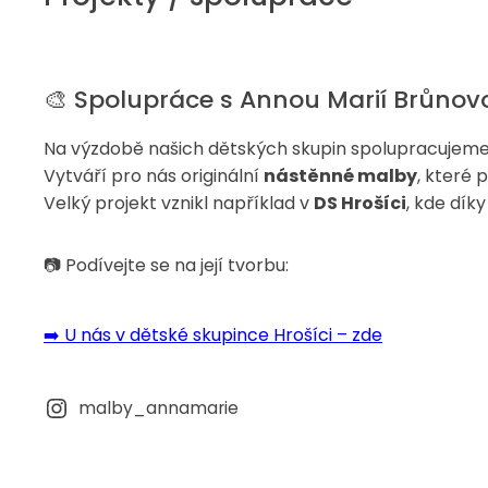
🎨 Spolupráce s Annou Marií Brůnov
Na výzdobě našich dětských skupin spolupracujeme
Vytváří pro nás originální
nástěnné malby
, které 
Velký projekt vznikl například v
DS Hrošíci
, kde díky
📷 Podívejte se na její tvorbu:
➡️ U nás v dětské skupince Hrošíci –
zde
malby_annamarie