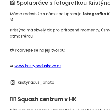
📸 Spolupráce s fotografkou Kristý
Máme radost, že s námi spolupracuje
fotografka K
💛
Kristýna má skvělý cit pro přirozené momenty, úsměv
atmosférou.
📷 Podívejte se na její tvorbu:
➡️
www.kristynaduskova.cz
kristynadus_photo
🤸‍♂️
Squash centrum v HK