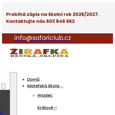
Probíhá zápis na školní rok 2026/2027.
Kontaktujte nás 603 846 662
info@safariclub.cz
Domů
a
Mateřská škola
Hradec
Králové –
ri