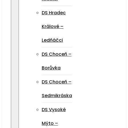
DS Hradec
Králové –
Ledňáčci
DS Choceň –
Borůvka
DS Choceň –
Sedmikráska
DS Vysoké
Mýto –