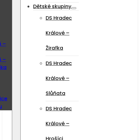
Dětské skupiny
DS Hradec
Králové –
ň –
Žirafka
ň –
DS Hradec
ska
Králové –
Slůňata
ice
u
DS Hradec
Králové –
Hrošíci