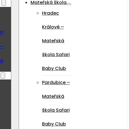
a
Mateřská škola
Hradec
Králové –
ri
Mateřská
 –
škola Safari
ri
Baby Club
Pardubice –
Mateřská
škola Safari
Baby Club