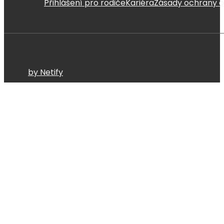
Přihlášení pro rodiče
Kariéra
Zásady ochrany o
by Netify