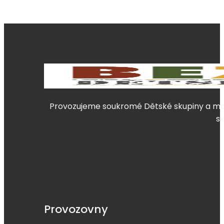
Provozujeme soukromé Dětské skupiny a mate
s
Provozovny