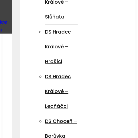
Králové –
Slůňata
ice
u
DS Hradec
Králové –
Hrošíci
DS Hradec
Králové –
Ledňáčci
DS Choceň –
Borůvka