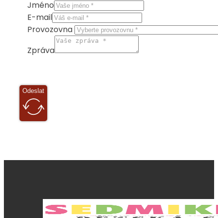
Jméno
E-mail
Provozovna
Zpráva
Odeslat