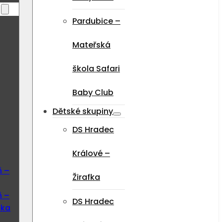
Pardubice –
Mateřská
škola Safari
Baby Club
Dětské skupiny
DS Hradec
Králové –
ň –
Žirafka
ň –
DS Hradec
ska