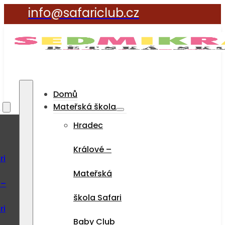
info@safariclub.cz
Domů
a
Mateřská škola
Hradec
Králové –
ri
Mateřská
 –
škola Safari
ri
Baby Club