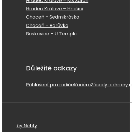
Hradec Králové – MŠ Safari
Hradec Králové – Hrošíci
Choceň – Sedmikráska
Choceň – Borůvka
Boskovice – U Templu
Důležité odkazy
Přihlášení pro rodiče
Kariéra
Zásady ochrany o
by Netify