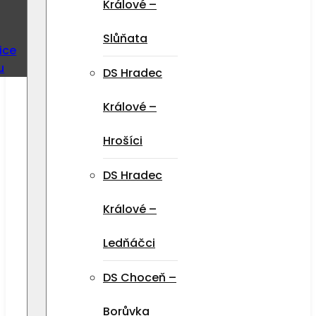
Králové –
Slůňata
ice
u
DS Hradec
Králové –
Hrošíci
DS Hradec
Králové –
Ledňáčci
DS Choceň –
Borůvka