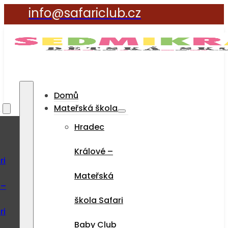
info@safariclub.cz
Domů
a
Mateřská škola
Hradec
Králové –
ri
Mateřská
 –
škola Safari
ri
Baby Club