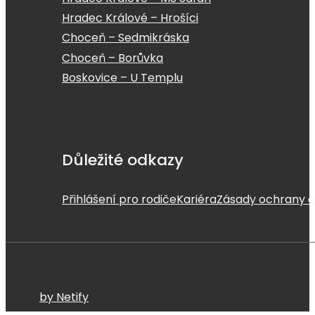
Hradec Králové – Hrošíci
Choceň – Sedmikráska
Choceň – Borůvka
Boskovice – U Templu
Důležité odkazy
Přihlášení pro rodiče
Kariéra
Zásady ochrany o
by Netify