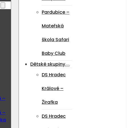
Pardubice –
Mateřská
škola Safari
Baby Club
Dětské skupiny
DS Hradec
Králové –
ň –
Žirafka
ň –
DS Hradec
ska