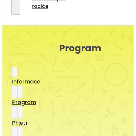
rodiče
Program
Informace
Program
Přijetí