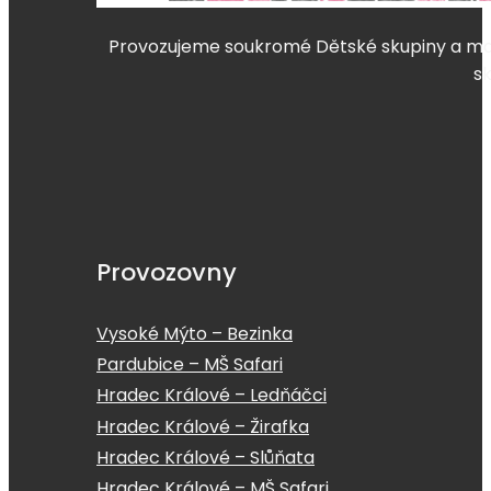
Provozujeme soukromé Dětské skupiny a mate
s
Provozovny
Vysoké Mýto – Bezinka
Pardubice – MŠ Safari
Hradec Králové – Ledňáčci
Hradec Králové – Žirafka
Hradec Králové – Slůňata
Hradec Králové – MŠ Safari