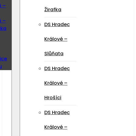
ň –
Žirafka
ň –
DS Hradec
ska
Králové –
Slůňata
ice
u
DS Hradec
Králové –
Hrošíci
DS Hradec
Králové –