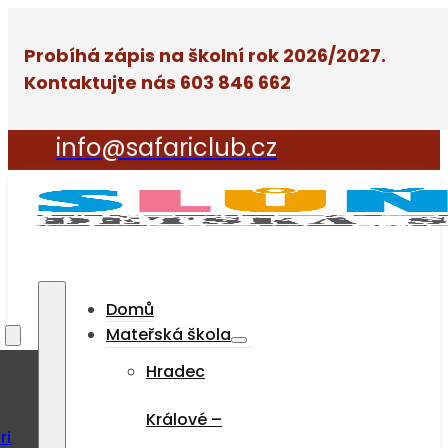
Probíhá zápis na školní rok 2026/2027.
Kontaktujte nás 603 846 662
info@safariclub.cz
Domů
a
Mateřská škola
Hradec
Králové –
ri