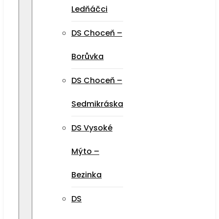
Ledňáčci
DS Choceň –
Borůvka
DS Choceň –
Sedmikráska
DS Vysoké
Mýto –
Bezinka
DS